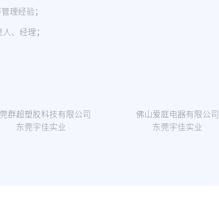
等管理经验；
责人、经理；
莞群超塑胶科技有限公司
佛山爱庭电器有限公
东莞宇佳实业
东莞宇佳实业