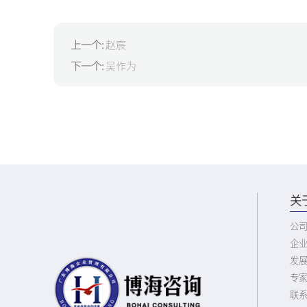
上一个:
赵宸
下一个:
吴作为
关
公
企
发
专
联