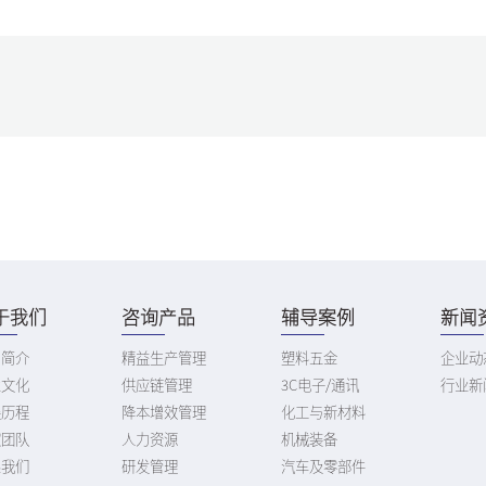
于我们
咨询产品
辅导案例
新闻
司简介
精益生产管理
塑料五金
企业动
业文化
供应链管理
3C电子/通讯
行业新
展历程
降本增效管理
化工与新材料
家团队
人力资源
机械装备
系我们
研发管理
汽车及零部件