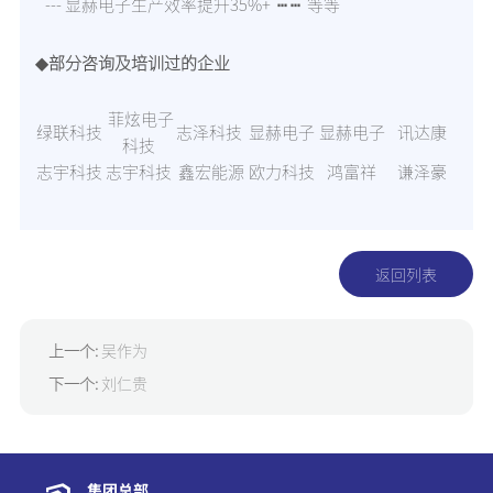
--- 显赫电子生产效率提升35%+ ┅ ┅ 等等
◆部分咨询及培训过的企业
菲炫电子
绿联科技
志泽科技
显赫电子
显赫电子
讯达康
科技
志宇科技
志宇科技
鑫宏能源
欧力科技
鸿富祥
谦泽豪
返回列表
上一个:
吴作为
下一个:
刘仁贵
集团总部