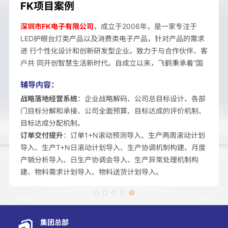
FK项目案例
深圳市FK电子有限公司
，成立于2006年，是一家专注于
LED护眼台灯类产品以及消费类电子产品，针对产品的需求
进 行个性化设计和创新研发型企业。致力于与合作伙伴、客
户共 同开创智慧生活新时代。自成立以来，飞鹤秉承着“国
际化经 验，极致工匠精神，设计提升价值”的理念，打造出
辅导内容：
了一只专 业的团队，拥有二十余名设计研发工程师，从前期
战略落地经营系统
：企业战略解码、公司总目标设计、各部
电子研发、 设计到产品制造、品质监控，公司团队始终秉持
门目标分解和承接、公司全面预算、目标达成的评价机制、
着匠心精神和 严谨的科学态度，不断追求极致，用品质引领
目标达成分配机制。
行业未来。且拥 有多个国家自有专利以及专利评价报告。
订单交付提升
：订单1+N滚动预测导入、生产两周滚动计划
导入、生产T+N日滚动计划导入、生产协调机制构建、月度
产销分析导入、日生产协调会导入、生产异常处理机制构
建、物料需求计划导入、物料送货计划导入。
集团总部