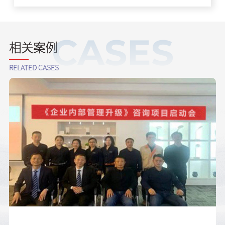
CASES
相关案例
RELATED CASES