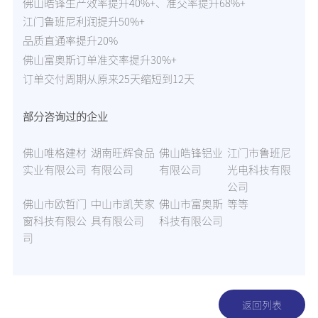
佛山皓锋生产效率提升40%+、准交率提升68%+
江门鲁班尼利润提升50%+
品质直通率提升20%
佛山富奥斯订单准交率提升30%+
订单交付周期从原来25天缩短到12天
部分咨询过的企业
佛山唯格建材
湖南旺辉食品
佛山皓锋铝业
江门市鲁班尼
实业有限公司
有限公司
有限公司
光电科技有限
公司
佛山市欧哲门
中山市凯芙家
佛山市富奥斯
等等
窗科技有限公
具有限公司
科技有限公司
司
返回列表